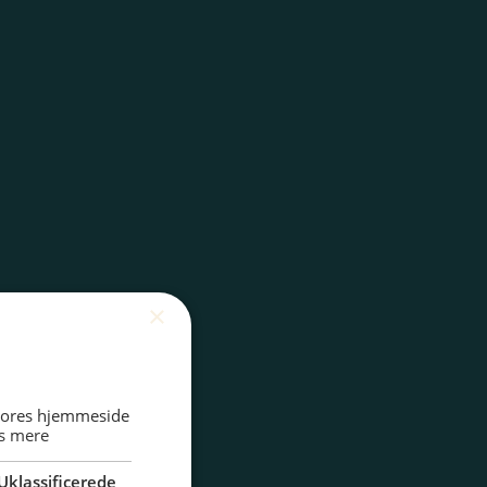
×
 vores hjemmeside
s mere
Uklassificerede