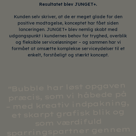
Resultatet blev JUNGET+.
Kunden selv skriver, at de er meget glade for den
positive modtagelse, konceptet har fået siden
lanceringen. JUNGET+ blev nemlig skabt med
udgangspunkt i kundernes behov for tryghed, overblik
og fleksible serviceløsninger – og sammen har vi
formået at omsætte komplekse serviceydelser til et
enkelt, forståeligt og stærkt koncept.
"Bubble har løst opgaven
præcis, som vi håbede på
– med kreativ indpakning,
et skarpt grafisk blik og
som værdifuld
sparringspartner gennem