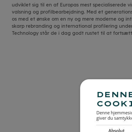
udviklet sig til en af Europas mest specialiserede 
valsning og profilbearbejdning. Med et generationss
os med et ønske om en ny og mere moderne og inter
skarp rebranding og international profilering und
Technology står de i dag godt rustet til at fortsætt
DENN
COOK
Denne hjemmeside
giver du samtykke
Absolut