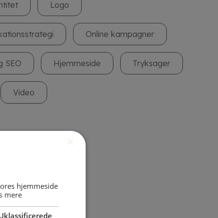
ntitet
Logo
ationsstrategi
Online kampagner
g SEO
Hjemmeside
Tryksager
Video
×
 vores hjemmeside
s mere
Uklassificerede