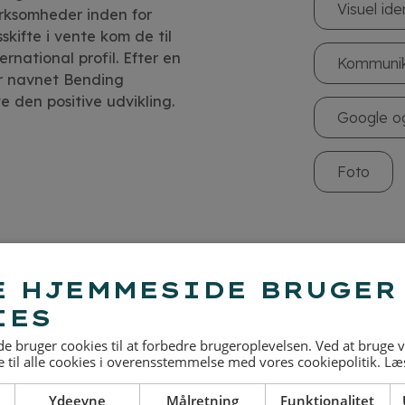
Visuel ide
virksomheder inden for
kifte i vente kom de til
national profil. Efter en
Kommunik
er navnet Bending
e den positive udvikling.
Google o
Foto
E HJEMMESIDE BRUGER
IES
 bruger cookies til at forbedre brugeroplevelsen. Ved at bruge
 til alle cookies i overensstemmelse med vores cookiepolitik.
Læ
Ydeevne
Målretning
Funktionalitet