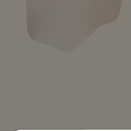
Kontakt
Er du nysgerrig på
det, vi laver?
Brænder du inde med et spørgsmål, en idé eller bare
lyst til at høre mere om vores tilgang og arbejde? Så er
du altid velkommen til at kontakte os til en
uforpligtende snak om muligheder, inspiration og idéer.