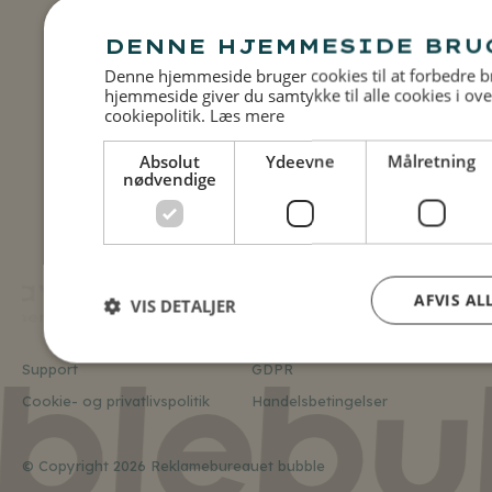
Kontakt Daniel
DENNE HJEMMESIDE BRU
Denne hjemmeside bruger cookies til at forbedre b
hjemmeside giver du samtykke til alle cookies i 
cookiepolitik.
Læs mere
Absolut
Ydeevne
Målretning
nødvendige
AFVIS AL
VIS DETALJER
Support
GDPR
Cookie- og privatlivspolitik
Handelsbetingelser
© Copyright 2026 Reklamebureauet bubble