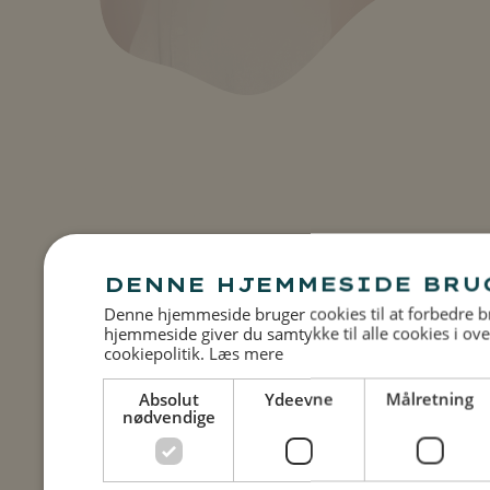
Kontakt
Er du nysgerrig på
det, vi laver?
Brænder du inde med et spørgsmål, en idé eller bare
DENNE HJEMMESIDE BRU
lyst til at høre mere om vores tilgang og arbejde? Så er
du altid velkommen til at kontakte os til en
Denne hjemmeside bruger cookies til at forbedre b
hjemmeside giver du samtykke til alle cookies i 
uforpligtende snak om muligheder, inspiration og idéer.
cookiepolitik.
Læs mere
Absolut
Ydeevne
Målretning
Kontakt Daniel
nødvendige